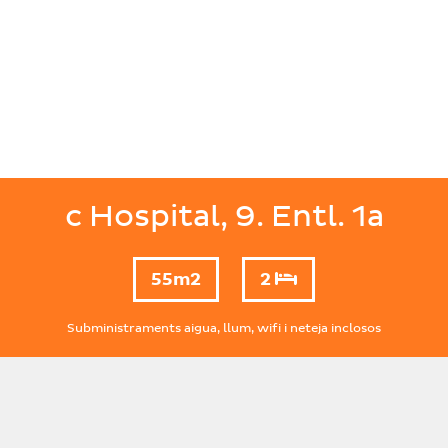
c Hospital, 9. Entl. 1a
55m2
2
Subministraments aigua, llum, wifi i neteja inclosos