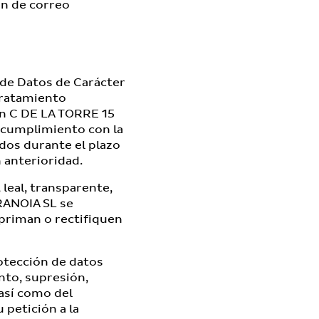
́n de correo
de Datos de Carácter
tratamiento
en C DE LA TORRE 15
 cumplimiento con la
dos durante el plazo
 anterioridad.
leal, transparente,
ARANOIA SL se
priman o rectifiquen
otección de datos
nto, supresión,
así como del
petición a la