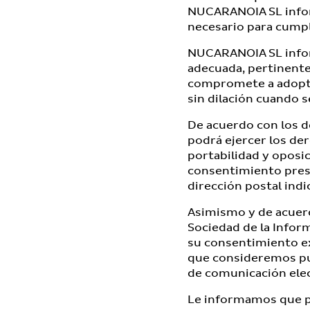
NUCARANOIA SL infor
necesario para cumpl
NUCARANOIA SL informa
adecuada, pertinente
compromete a adopta
sin dilación cuando 
De acuerdo con los d
podrá ejercer los der
portabilidad y oposic
consentimiento prest
dirección postal indi
Asimismo y de acuerdo
Sociedad de la Inform
su consentimiento e
que consideremos pue
de comunicación elec
Le informamos que p