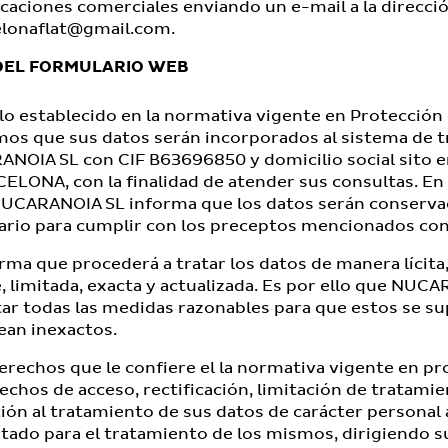
caciones comerciales enviando un e-mail a la direccio
elonaflat@gmail.com
.
 DEL FORMULARIO WEB
o establecido en la normativa vigente en Protección 
mos que sus datos serán incorporados al sistema de 
ANOIA SL con CIF B63696850 y domicilio social sito 
LONA, con la finalidad de atender sus consultas. En
UCARANOIA SL informa que los datos serán conserva
rio para cumplir con los preceptos mencionados con
 que procederá a tratar los datos de manera lícita, 
, limitada, exacta y actualizada. Es por ello que NUC
r todas las medidas razonables para que estos se su
sean inexactos.
erechos que le confiere el la normativa vigente en pr
echos de acceso, rectificación, limitación de tratamie
ión al tratamiento de sus datos de carácter personal 
ado para el tratamiento de los mismos, dirigiendo su 