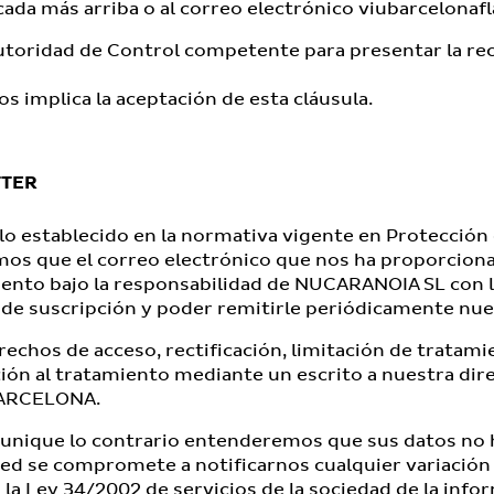
cada más arriba o al correo electrónico
viubarcelonaf
 Autoridad de Control competente para presentar la re
os implica la aceptación de esta cláusula.
TTER
o establecido en la normativa vigente en Protección 
mos que el correo electrónico que nos ha proporcion
iento bajo la responsabilidad de NUCARANOIA SL con la
 de suscripción y poder remitirle periódicamente nu
echos de acceso, rectificación, limitación de tratami
ción al tratamiento mediante un escrito a nuestra dir
BARCELONA.
unique lo contrario entenderemos que sus datos no 
ed se compromete a notificarnos cualquier variación
de la Ley 34/2002 de servicios de la sociedad de la info