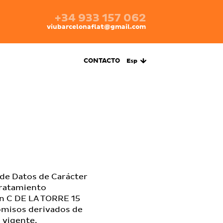
+34 933 157 062
viubarcelonaflat@gmail.com
CONTACTO
Esp
de Datos de Carácter
tratamiento
en C DE LA TORRE 15
omisos derivados de
 vigente,