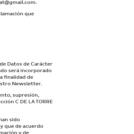
lat@gmail.com
.
clamación que
de Datos de Carácter
ado será incorporado
 finalidad de
estro Newsletter.
ento, supresión,
ección C DE LA TORRE
han sido
 y que de acuerdo
rmación y de