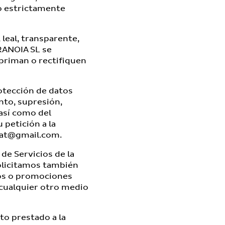
o estrictamente
leal, transparente,
ARANOIA SL se
priman o rectifiquen
otección de datos
nto, supresión,
así como del
petición a la
lat@gmail.com
.
de Servicios de la
solicitamos también
tos o promociones
 cualquier otro medio
o prestado a la